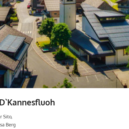
 D`Kannesfluoh
r Sito,
üsa Berg