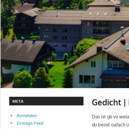
Gedicht |
META
Anmelden
Das ist gli vo wela
Eintrags-Feed
du beost oafach 